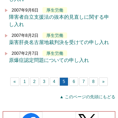
2007年9月6日
厚生労働
障害者自立支援法の抜本的見直しに関する申
し入れ
2007年8月2日
厚生労働
薬害肝炎名古屋地裁判決を受けての申し入れ
2007年2月7日
厚生労働
原爆症認定問題についての申し入れ
«
1
2
3
4
5
6
7
8
»
▲ このページの先頭にもどる