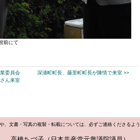
会館前にて
農業委員会
深浦町町長、藤里町町長が陳情で来室 >>
なさん来室
や、文書・写真の複製・転載については、必ずご連絡くださるよ
高橋ちづ子（日本共産党元衆議院議員）