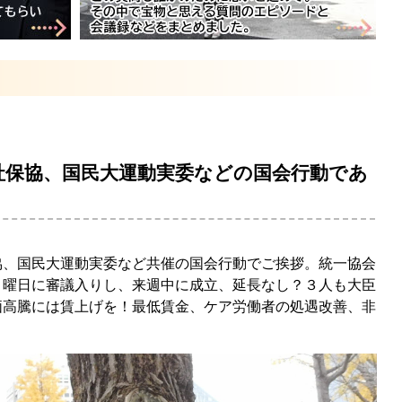
社保協、国民大運動実委などの国会行動であ
、国民大運動実委など共催の国会行動でご挨拶。統一協会
月曜日に審議入りし、来週中に成立、延長なし？３人も大臣
価高騰には賃上げを！最低賃金、ケア労働者の処遇改善、非
！