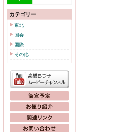
カテゴリー
東北
国会
国際
その他