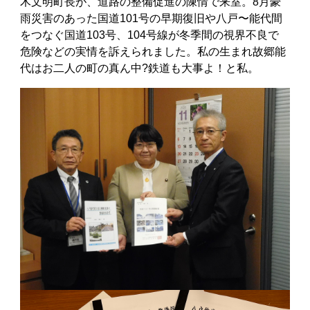
木文明町長が、道路の整備促進の陳情で来室。8月豪
雨災害のあった国道101号の早期復旧や八戸〜能代間
をつなぐ国道103号、104号線が冬季間の視界不良で
危険などの実情を訴えられました。私の生まれ故郷能
代はお二人の町の真ん中?鉄道も大事よ！と私。