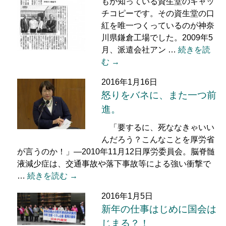
もが知っている資生堂のキャッ
チコピーです。その資生堂の口
紅を唯一つくっているのが神奈
川県鎌倉工場でした。2009年5
月、派遣会社アン …
続きを読
む →
2016年1月16日
怒りをバネに、また一つ前
進。
「要するに、死ななきゃいい
んだろう？こんなことを厚労省
が言うのか！」―2010年11月12日厚労委員会。脳脊髄
液減少症は、交通事故や落下事故等による強い衝撃で
…
続きを読む →
2016年1月5日
新年の仕事はじめに国会は
じまる？！