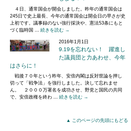
４日、通常国会が開会しました。昨年の通常国会は
245日で史上最長、今年の通常国会は開会日の早さが史
上初です。議事録のない強行採決や、憲法53条にもと
づく臨時国 …
続きを読む →
2016年1月1日
9.19を忘れない！ 躍進し
た議員団と力あわせ、今年
はさらに！
戦後７０年という昨年、安倍内閣は反対世論を押し
切って「戦争法」を強行しました。決して忘れませ
ん。 ２０００万署名を成功させ、野党と国民の共同
で、安倍政権を終わ …
続きを読む →
▲ このページの先頭にもどる