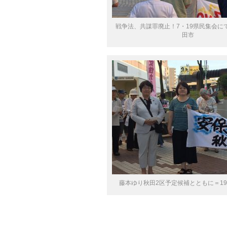
戦争法、共謀罪廃止！7・19県民集会に
田市
藤本ゆり秋田2区予定候補とともに＝1