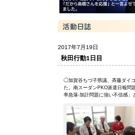
2017年7月19日
秋田行動1日目
◯加賀谷ちづ子県議、斉藤ダイ
た。南スーダンPKO派遣日報問
率急落-加計問題に強い不信感」