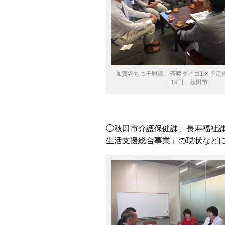
加賀谷ちづ子県議、斉藤ダイゴ1区予定
＝19日、秋田市
◯秋田市介護保健課、長寿福祉
生活支援総合事業」の現状など