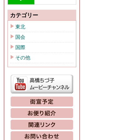
カテゴリー
東北
国会
国際
その他