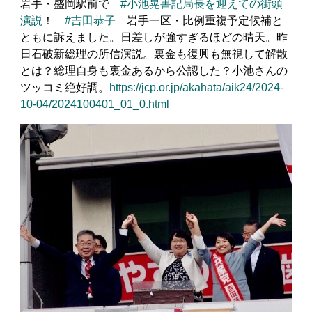
岩手・盛岡駅前で
#小池晃書記局長を迎えての街頭
演説
！
#吉田恭子
岩手一区・比例重複予定候補と
ともに訴えました。日差しが強すぎるほどの晴天。昨
日石破新総理の所信演説。裏金も復興も無視して解散
とは？総理自身も裏金あるから公認した？小池さんの
ツッコミ絶好調。
https://jcp.or.jp/akahata/aik24/2024-
10-04/2024100401_01_0.html