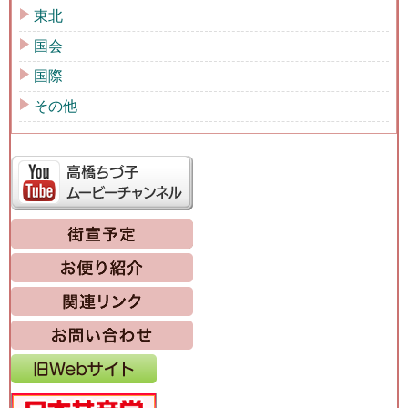
東北
国会
国際
その他