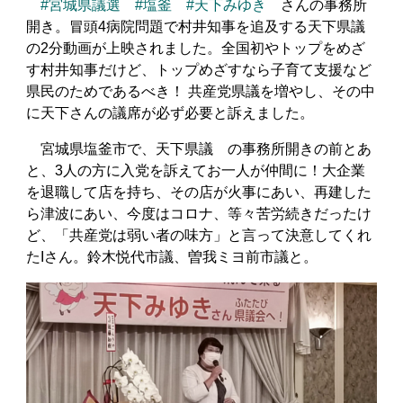
#宮城県議選
#塩釜
#天下みゆき
さんの事務所
開き。冒頭4病院問題で村井知事を追及する天下県議
の2分動画が上映されました。全国初やトップをめざ
す村井知事だけど、トップめざすなら子育て支援など
県民のためであるべき！ 共産党県議を増やし、その中
に天下さんの議席が必ず必要と訴えました。
宮城県塩釜市で、天下県議 の事務所開きの前とあ
と、3人の方に入党を訴えてお一人が仲間に！大企業
を退職して店を持ち、その店が火事にあい、再建した
ら津波にあい、今度はコロナ、等々苦労続きだったけ
ど、「共産党は弱い者の味方」と言って決意してくれ
たIさん。鈴木悦代市議、曽我ミヨ前市議と。