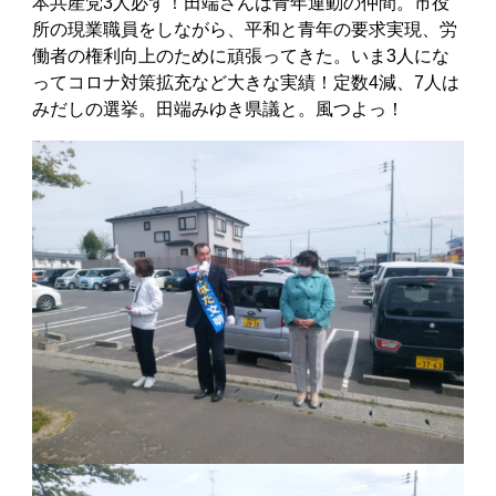
本共産党3人必ず！田端さんは青年運動の仲間。市役
所の現業職員をしながら、平和と青年の要求実現、労
働者の権利向上のために頑張ってきた。いま3人にな
ってコロナ対策拡充など大きな実績！定数4減、7人は
みだしの選挙。田端みゆき県議と。風つよっ！