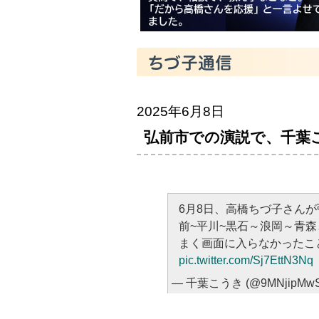
2025年6月8日
弘前市での演説で、千葉
6月8日、高橋ちづ子さん
前~平川~黒石～浪岡～青
まく画面に入らなかったこ
pic.twitter.com/Sj7EttN3Nq
— 千葉こうき (@9MNjipMwSH