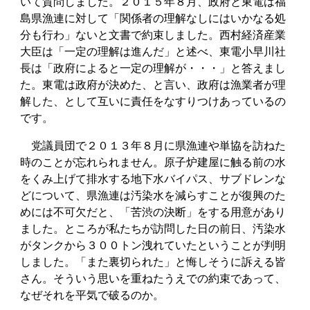
いて質問しました。２０１５年８月、政府と東電は福
島県漁連に対して「関係者の理解なしにはいかなる処
分も行わ」ないと文書で約束しました。西村経済産業
大臣は「一定の理解は進んだ」と述べ、東電小早川社
長は「政府によると一定の理解が・・・」と答えまし
た。東電は政府が決めた、と言い、政府は漁業者が理
解した、として互いに責任をなすりつけあっているの
です。
党議員団で２０１３年８月に県漁連や単協を訪ねた
時のことが忘れられません。原子炉建屋に触る前の水
をくみ上げて排水する地下水バイパス、サブドレンな
どについて、県漁連は汚染水を減らすことが復興のた
めには不可欠だと、「苦渋の決断」をする用意があり
ました。ところが私たちが訪問した日の前日、汚染水
がタンクから３００トン洩れていたということが判明
しました。「また裏切られた」と悔しそうに訴える皆
さん。そういう思いを重ねたうえでの約束であって、
なぜそれを平気で破るのか。