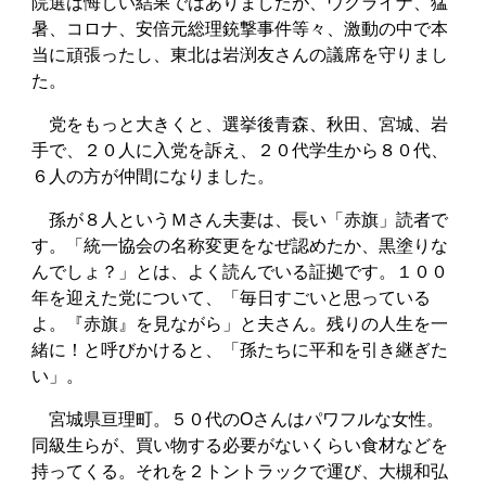
院選は悔しい結果ではありましたが、ウクライナ、猛
暑、コロナ、安倍元総理銃撃事件等々、激動の中で本
当に頑張ったし、東北は岩渕友さんの議席を守りまし
た。
党をもっと大きくと、選挙後青森、秋田、宮城、岩
手で、２０人に入党を訴え、２０代学生から８０代、
６人の方が仲間になりました。
孫が８人というＭさん夫妻は、長い「赤旗」読者で
す。「統一協会の名称変更をなぜ認めたか、黒塗りな
んでしょ？」とは、よく読んでいる証拠です。１００
年を迎えた党について、「毎日すごいと思っている
よ。『赤旗』を見ながら」と夫さん。残りの人生を一
緒に！と呼びかけると、「孫たちに平和を引き継ぎた
い」。
宮城県亘理町。５０代のOさんはパワフルな女性。
同級生らが、買い物する必要がないくらい食材などを
持ってくる。それを２トントラックで運び、大槻和弘