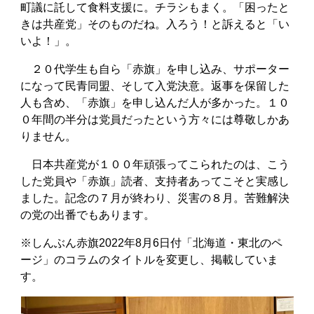
町議に託して食料支援に。チラシもまく。「困ったと
きは共産党」そのものだね。入ろう！と訴えると「い
いよ！」。
２０代学生も自ら「赤旗」を申し込み、サポーター
になって民青同盟、そして入党決意。返事を保留した
人も含め、「赤旗」を申し込んだ人が多かった。１０
０年間の半分は党員だったという方々には尊敬しかあ
りません。
日本共産党が１００年頑張ってこられたのは、こう
した党員や「赤旗」読者、支持者あってこそと実感し
ました。記念の７月が終わり、災害の８月。苦難解決
の党の出番でもあります。
※しんぶん赤旗2022年8月6日付「北海道・東北のペ
ージ」のコラムのタイトルを変更し、掲載していま
す。