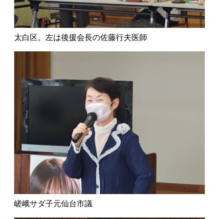
太白区。左は後援会長の佐藤行夫医師
嵯峨サダ子元仙台市議