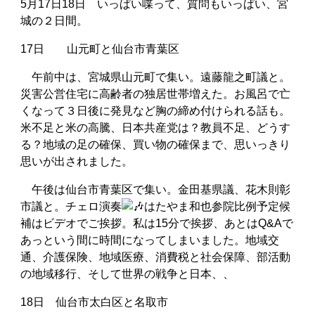
5月17日18日 いっぱい喋って、質問もいっぱい、宮
城の２日間。
17日 山元町と仙台市青葉区
午前中は、宮城県山元町で集い。遠藤龍之町議と。
災害公営住宅に高齢者の独居世帯増えた。お風呂で亡
くなって３日後に発見など胸の締め付けられる話も。
米不足と米の高騰、日本共産党は？教員不足、どうす
る？地域の足の確保、買い物の確保まで、思いっきり
思いが出されました。
午後は仙台市青葉区で集い。金田基県議、花木則彰
市議と。チェロ演奏
はたやま和也参院比例予定候
補はビデオでご挨拶。私は15分で挨拶、あとはQ&Aで
あっという間に時間になってしまいました。地域交
通、介護保険、地域医療、消費税と社会保障、部活動
の地域移行、そして世界の戦争と日本、、
18日 仙台市太白区と名取市