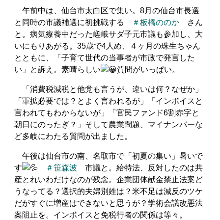
午前中は、仙台市太白区で集い。8月の仙台市長選
と同時の市議補選に初挑戦する
＃板橋ののか
さん
と。病気療養中だった嵯峨サダ子元市議も参加し、大
いにもりあがる。35歳で4人め、４ヶ月の珠生ちゃん
とともに、「子育て世代の当事者が市政で発言した
い」と訴え。素晴らしい
質問がいっぱい。
「消費税減税と他党も言うが、違いは何？なぜか」
「軍拡必要では？とよく言われるが」「インボイスと
言われてもわからないが」「官民ファンド6割赤字と
朝日にのったぎ？」そして農業問題、マイナンバーな
ど多岐にわたる質問が出ました。
午後は仙台市の南、名取市で「初夏の集い」暑いで
す
＃笹森波
市議と。給特法、反対したのは共
産とれいわだけなのが残念。企業団体献金禁止法案ど
うなってる？選択的夫婦別姓は？米不足は減反のツケ
だがすぐに増産はできないと思うが？学術会議改悪法
案阻止を。インボイスと免税行者の関係は等々。