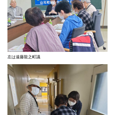
左は遠藤龍之町議