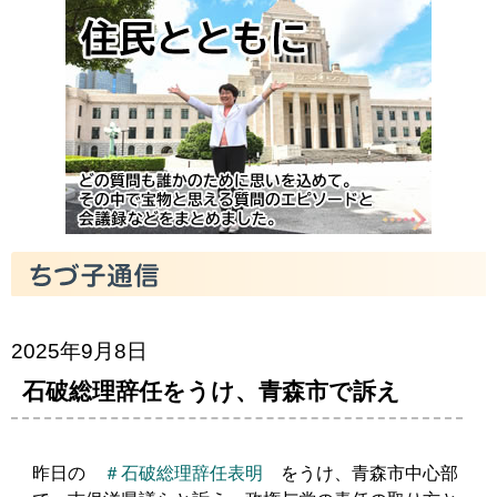
2025年9月8日
石破総理辞任をうけ、青森市で訴え
昨日の
＃石破総理辞任表明
をうけ、青森市中心部