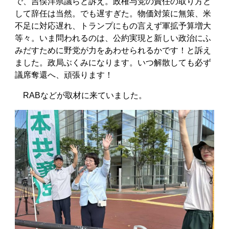
で、吉俣洋県議らと訴え。政権与党の責任の取り方と
して辞任は当然。でも遅すぎた。物価対策に無策、米
不足に対応遅れ、トランプにもの言えず軍拡予算増大
等々。いま問われるのは、公約実現と新しい政治にふ
みだすために野党が力をあわせられるかです！と訴え
ました。政局ぶくみになります。いつ解散しても必ず
議席奪還へ、頑張ります！
RABなどが取材に来ていました。