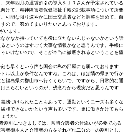
、来年四月の運賃割引の導入をＪＲさんが予定されている
に向けて、精神障害者保健福祉手帳の記載事項について所要
す。可能な限り速やかに国土交通省などと調整を進めて、自
ますので、努めてまいりたいと思っております。
ざいます。
なかなか持っていても役に立たないんじゃないかという話
入るというのはすごく大事な情報かなと思うんです。手帳に
ちゃいけないので、そこが本当に徹底されるということを望
刻も早くという声も国会の私の部屋にも届いております
ートル以上が条件なんですね。これは、ほぼ隣の県まで行か
だと福島県の郡山市へ行くくらいで、ですから、日常的な通
てはまらないというのが、残念ながら現実だと思うんです
義務づけられたこともあって、通勤というニーズも多くな
し緩和できないかという声も多いです。更に働きかけてもら
しょうか。
害者割引につきましては、常時介護者の付添いが必要である
障害者御本人と介護者の方をそれぞれ二分の一の割引とし、