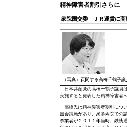
精神障害者割引さらに
衆院国交委 ＪＲ運賃に高
（写真）質問する高橋千鶴子議
日本共産党の高橋千鶴子議員は
実施すると発表した精神障害者
高橋氏は精神障害者割引につい
国会請願があり、衆参両院での
事業者が２０１１年当時、鉄軌