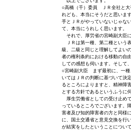
以上でございます。
○高橋（千）委員 ＪＲ全社と
れども、本当にそうだと思いま
手とＪＲがやっていないじゃな
て、本当にうれしく思います。
それで、厚労省の宮崎副大臣に
ＪＲは第一種、第二種という表
級、二級と同じと理解してよい
者の権利条約における移動の自
しての感想も伺います。そして
○宮崎副大臣 まず最初に、一
いてはＪＲの判断に基づいて決
るところによりますと、精神障
とする方針であるというふうに
厚生労働省としての受け止めで
っているところでございます。
害者及び知的障害者の方と同様
に、国土交通省と意見交換を行
が結実をしたということについ