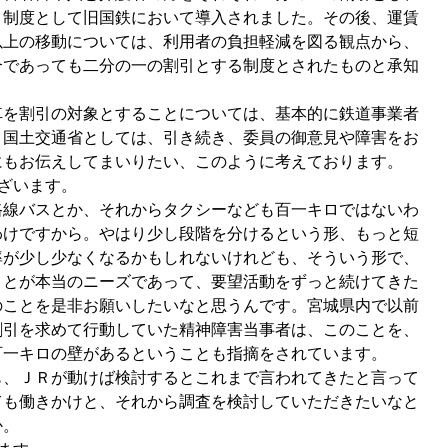
引制度として旧国鉄において導入されました。その後、運賃
以上の移動については、利用者の負担軽減を図る観点から、
合であっても二分の一の割引とする制度とされたものと承知
を割引の対象とすることについては、基本的に鉄道事業者
、国土交通省としては、引き続き、委員の御意見や障害をお
にもお伝えしてまいりたい、このように考えております。
ざいます。
線バスとか、それからタクシーなども百一キロではないわ
わけですから。やはり少し段階を分けるという形、もっと短
率が少し少なくなるかもしれないけれども、そういう形で、
ことが本当のニーズであって、要望活動をずっと続けてきた
のことを是非お願いしたいなと思うんです。宮城県内で以前
割引を求めて行動していた精神障害当事者は、このことを、
百一キロの壁があるということも指摘をされています。
、ＪＲが動けば検討するとこれまで言われてきたと言って
ても働きかけと、それから調査を検討していただきたいなと
か。