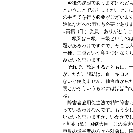
今後の課題でありますけれども
ということでありますが、そこ
の手当てを行う必要がございま
治体などへの周知も必要であり
○高橋（千）委員 ありがとうご
二級又は三級、三級というのは
題があるわけですので、そこも
一種、二種という印をつけなく
みたいと思います。
それで、歓迎するとともに、一
が、ただ、問題は、百一キロメ
ないと使えません。仙台市から
院とかそういうものにはほぼ当
ね。
障害者雇用促進法で精神障害も
っているわけなんです。もう少
いたいと思いますが、いかがで
○斉藤（鉄）国務大臣 この障
重度の障害者の方々を対象に、