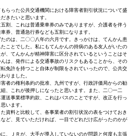
もらった公共交通機関における障害者割引状況について盛
ただきたいと思います。
五割、これは普通乗車券のみでありますが、介護者を伴う
乗車券、普通急行券なども五割になります。
たのは、二〇〇八年の六月です。きっかけは、てんかん患
れたことでした。私にもてんかんの持病のある友人がいたの
たが、てんかんが精神障害に区分されているということはそ
かんは、発作による交通事故のリスクもあることから、その
運転免許を持つこと自体が制限をされていったので、公共交
伝わりました。
害者の権利条約の批准、九州ですが、行政評価局からの勧
取組、これが後押しになったと思います。また、二〇一二
車運送事業標準約款、これはバスのことですが、改正を行っ
と思います。
た資料と比較して、各事業者の割引状況の表をつけておき
スなど、見ていただければ、一目でどれだけ広がったのかが
に、ＪＲが、大手が導入していないのが問題と何度も主張