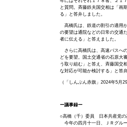
年にはそれぞれ１７８者、２１
と質問。斉藤鉄夫国交相は「画
る」と答弁しました。
高橋氏は、鉄道の割引の適用が
の要望は通院などの日常の交通
者に伝える」と答えました。
さらに高橋氏は、高速バスへの
どを要望。国土交通省の石原大
う取り組む」と答え、斉藤国交
な対応が可能か検討する」と答
（「しんぶん赤旗」2024年5月2
ー議事録ー
○高橋（千）委員 日本共産党の
今年の四月十一日、ＪＲグルー