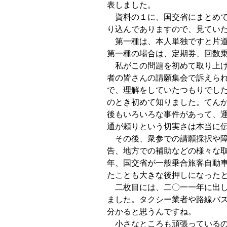
表しました。
資料の１に、国交省にまとめて
り込んでありますので、見てい
第一種は、本人単独ですと片道
第一種の場合は、定期券、回数
私がこの問題を初めて取り上げ
者の皆さんの請願集会で訴えら
で、理解をしていたつもりでし
のとき初めて知りました。てん
後もいろいろな事件があって、
通が頼りという切実さは本当に
その後、衆参での請願採択や障
告、地方での補助などの様々な
年、国交省が一般乗合旅客自動
たことも大きな後押しになった
二枚目には、二〇一一年に出し
ました。タクシー業者や路線バ
分かると思うんですね。
小さなところも頑張っているの