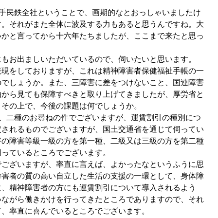
大手民鉄全社ということで、画期的なとおっしゃいましたけ
す。それがまた全体に波及する力もあると思うんですね。大
いかと言ってから十六年たちましたが、ここまで来たと思っ
もお出ましいただいているので、伺いたいと思います。
現をしておりますが、これは精神障害者保健福祉手帳の一
のでしょうか。また、三障害に差をつけないこと、国連障害
由から見ても保障すべきと取り上げてきましたが、厚労省と
、その上で、今後の課題は何でしょうか。
種、二種のお尋ねの件でございますが、運賃割引の種別につ
定されるものでございますが、国土交通省を通じて伺ってい
害の障害等級一級の方を第一種、二級又は三級の方を第二種
伺っているところでございます。
ございますが、率直に言えば、よかったなというふうに思
障害者の質の高い自立した生活の支援の一環として、身体障
に、精神障害者の方にも運賃割引について導入されるよう
いながら働きかけを行ってきたところでありますので、それ
て、率直に喜んでいるところでございます。