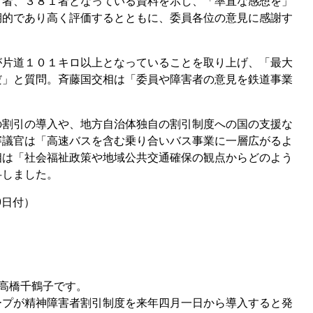
７者、３８１者となっている資料を示し、「率直な感想を」
期的であり高く評価するとともに、委員各位の意見に感謝す
片道１０１キロ以上となっていることを取り上げ、「最大
だ」と質問。斉藤国交相は「委員や障害者の意見を鉄道事業
割引の導入や、地方自治体独自の割引制度への国の支援な
審議官は「高速バスを含む乗り合いバス事業に一層広がるよ
相は「社会福祉政策や地域公共交通確保の観点からどのよう
弁しました。
9日付）
高橋千鶴子です。
プが精神障害者割引制度を来年四月一日から導入すると発