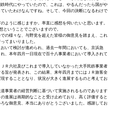
国鉄時代にやっていたので、これは、やるんだったら国がや
していたわけなんですね。そして、今回の決断になるわけで
のように感じますか。率直に感想を伺いたいと思います。
感想ということでございますので。
での様々な、与野党を超えた皆様の御意見を踏まえ、これ
行ってまいりました。
おいて検討が進められ、過去一年間においても、京浜急
され、本年四月一日現在で百十八事業者において導入されて
ＪＲ六社及びこれまで導入していなかった大手民鉄事業者
する旨が発表され、この結果、来年四月までにはＪＲ旅客全
実現することとなり、状況が大きく進展するものと考えてお
道事業者の経営判断に基づいて実施されるものであります
この進展は画期的なことと受け止めており、高く評価すると
いろな御意見、本当にありがとうございました。感謝してお