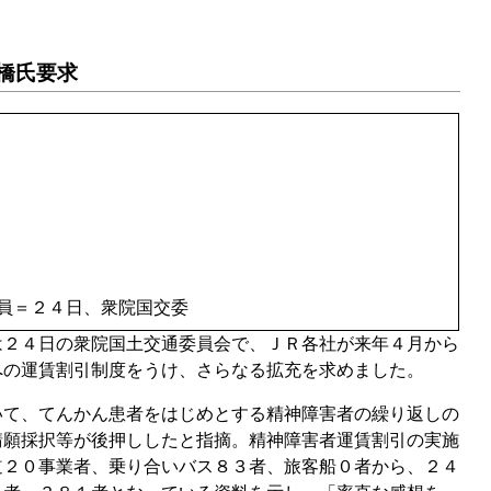
橋氏要求
員＝２４日、衆院国交委
２４日の衆院国土交通委員会で、ＪＲ各社が来年４月から
への運賃割引制度をうけ、さらなる拡充を求めました。
て、てんかん患者をはじめとする精神障害者の繰り返しの
請願採択等が後押ししたと指摘。精神障害者運賃割引の実施
道２０事業者、乗り合いバス８３者、旅客船０者から、２４