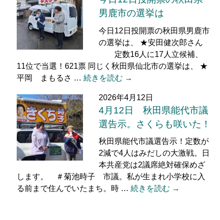
男鹿市の選挙は
今日12日投開票の秋田県男鹿市
の選挙は、 ★安田健次郎さん
定数16人に17人立候補、
11位で当選！621票 同じく秋田県仙北市の選挙は、 ★
平岡 まもるさ …
続きを読む →
2026年4月12日
4月12日 秋田県能代市議
選告示。さくらも咲いた！
秋田県能代市議選告示！定数が
2減で4人はみだしの大激戦。日
本共産党は2議席絶対確保めざ
します。 ＃菊池時子 市議。私が生まれ小学校に入
る前まで住んでいたまち。時 …
続きを読む →