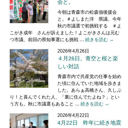
会と。
今朝は青森市の松森佃後援会
と。＃よしまた洋 県議、今年
秋の市議選で初挑戦する ＃よ
こがき成年 さんが訴えました！よこがきさんは元む
つ市議、前回の県知事選にも挑戦 …
続きを読む →
2026年4月26日
４月26日。青空と桜と楽
しい対話
青森市内で共産党の仕事を始め
た頃に住んでいた地域を歩きま
した。あらぁ高橋さん、久しぶ
り！と喜んでくれた人、「裏に住んでたよね？」とい
う方も。秋に市議選もあること …
続きを読む →
2026年4月22日
4月22日 昨年に続き地震