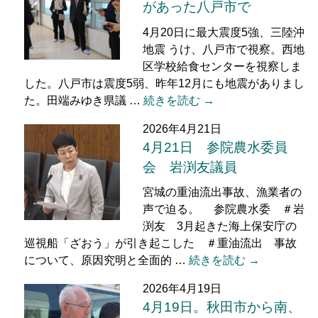
があった八戸市で
4月20日に最大震度5強、三陸沖
地震 うけ、八戸市で視察。西地
区学校給食センターを視察しま
した。八戸市は震度5弱、昨年12月にも地震がありまし
た。田端みゆき県議 …
続きを読む →
2026年4月21日
4月21日 参院農水委員
会 岩渕友議員
宮城の重油流出事故、漁業者の
声で迫る。 参院農水委 ＃岩
渕友 3月起きた海上保安庁の
巡視船「ざおう」が引き起こした ＃重油流出 事故
について、原因究明と全面的 …
続きを読む →
2026年4月19日
4月19日。秋田市から南、