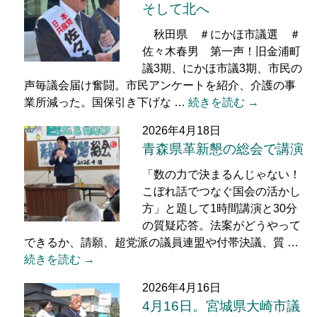
そして北へ
秋田県 ＃にかほ市議選 ＃
佐々木春男 第一声！旧金浦町
議3期、にかほ市議3期、市民の
声毎議会届け奮闘。市民アンケートを紹介、介護の事
業所減った。国保引き下げな …
続きを読む →
2026年4月18日
青森県革新懇の総会で講演
「数の力で決まるんじゃない！
こぼれ話でつなぐ国会の活かし
方」と題して1時間講演と30分
の質疑応答。法案がどうやって
できるか、請願、超党派の議員連盟や付帯決議、質 …
続きを読む →
2026年4月16日
4月16日。宮城県大崎市議