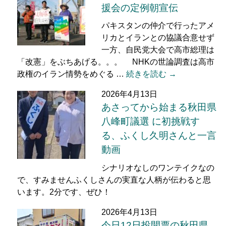
援会の定例朝宣伝
パキスタンの仲介で行ったアメ
リカとイランとの協議合意せず
一方、自民党大会で高市総理は
「改憲」をぶちあげる。。。 NHKの世論調査は高市
政権のイラン情勢をめぐる …
続きを読む →
2026年4月13日
あさってから始まる秋田県
八峰町議選 に初挑戦す
る、ふくし久明さんと一言
動画
シナリオなしのワンテイクなの
で、すみませんふくしさんの実直な人柄が伝わると思
います。2分です、ぜひ！
2026年4月13日
今日12日投開票の秋田県