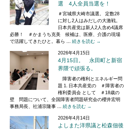
選 4人全員当選を！
＃宮城県大崎市議選。 定数28
に対し2人はみだしの大激戦。
日本共産党は新人2人含め4議席
必勝！ ＃かまうち克美 候補は、医療、介護の現場
で活躍してきたひと。暮ら …
続きを読む →
2026年4月15日
4月15日。 永田町と新宿
界隈で頑張る。
障害者の権利とエネルギー問
題 1. 日本共産党の ＃障害者の
権利委員会 として ＃18歳の
壁 問題について、全国障害者問題研究会の櫻井宏明
事務局長、社浦宗隆事 …
続きを読む →
2026年4月14日
よしまた洋県議と松森佃後