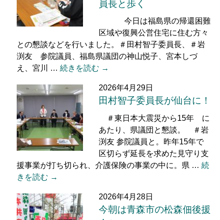
員長と歩く
今日は福島県の帰還困難
区域や復興公営住宅に住む方々
との懇談などを行いました。＃田村智子委員長、＃岩
渕友 参院議員、福島県議団の神山悦子、宮本しづ
え、宮川 …
続きを読む →
2026年4月29日
田村智子委員長が仙台に！
＃東日本大震災から15年 に
あたり、県議団と懇談。 ＃岩
渕友 参院議員と。昨年15年で
区切らず延長を求めた見守り支
援事業が打ち切られ、介護保険の事業の中に。県 …
続
きを読む →
2026年4月28日
今朝は青森市の松森佃後援