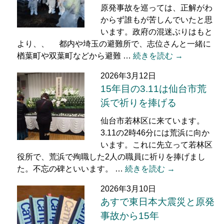
原発事故を巡っては、正解がわ
からず誰もが苦しんでいたと思
います。政府の混迷ぶりはもと
より、、 都内や埼玉の避難所で、志位さんと一緒に
楢葉町や双葉町などから避難 …
続きを読む →
2026年3月12日
15年目の3.11は仙台市荒
浜で祈りを捧げる
仙台市若林区に来ています。
3.11の2時46分には荒浜に向か
います。これに先立って若林区
役所で、荒浜で殉職した2人の職員に祈りを捧げまし
た。不忘の碑といいます。 …
続きを読む →
2026年3月10日
あすで東日本大震災と原発
事故から15年