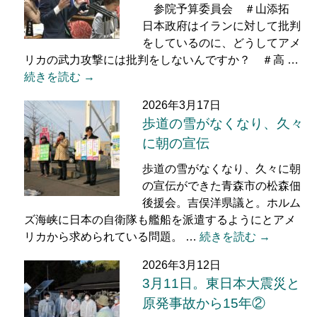
参院予算委員会 ＃山添拓
日本政府はイランに対して批判
をしているのに、どうしてアメ
リカの武力攻撃には批判をしないんですか？ ＃高 …
続きを読む →
2026年3月17日
歩道の雪がなくなり、久々
に朝の宣伝
歩道の雪がなくなり、久々に朝
の宣伝ができた青森市の松森佃
後援会。吉俣洋県議と。ホルム
ズ海峡に日本の自衛隊も艦船を派遣するようにとアメ
リカから求められている問題。 …
続きを読む →
2026年3月12日
3月11日。東日本大震災と
原発事故から15年②