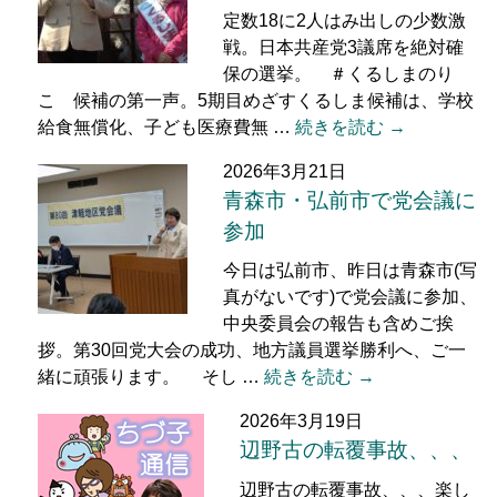
定数18に2人はみ出しの少数激
戦。日本共産党3議席を絶対確
保の選挙。 ＃くるしまのり
こ 候補の第一声。5期目めざすくるしま候補は、学校
給食無償化、子ども医療費無 …
続きを読む →
2026年3月21日
青森市・弘前市で党会議に
参加
今日は弘前市、昨日は青森市(写
真がないです)で党会議に参加、
中央委員会の報告も含めご挨
拶。第30回党大会の成功、地方議員選挙勝利へ、ご一
緒に頑張ります。 そし …
続きを読む →
2026年3月19日
辺野古の転覆事故、、、
辺野古の転覆事故、、、楽し