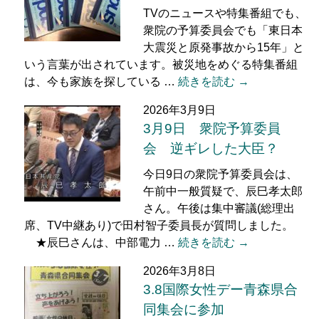
TVのニュースや特集番組でも、
衆院の予算委員会でも「東日本
大震災と原発事故から15年」と
いう言葉が出されています。被災地をめぐる特集番組
は、今も家族を探している …
続きを読む →
2026年3月9日
3月9日 衆院予算委員
会 逆ギレした大臣？
今日9日の衆院予算委員会は、
午前中一般質疑で、辰巳孝太郎
さん。午後は集中審議(総理出
席、TV中継あり)で田村智子委員長が質問しました。
★辰巳さんは、中部電力 …
続きを読む →
2026年3月8日
3.8国際女性デー青森県合
同集会に参加