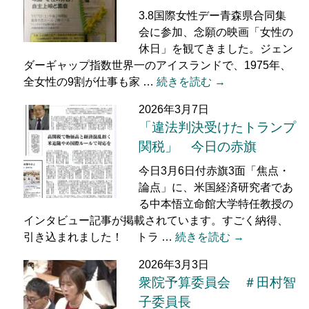
3.8国際女性デー青森県合同集
会に参加、念願の映画「女性の
休日」を観てきました。ジェン
ダーギャップ指数世界一のアイスランドで、1975年、
全女性の9割が仕事も家 …
続きを読む →
2026年3月7日
「違法判決受けたトランプ
関税」 今日の赤旗
今日3月6日付赤旗3面「焦点・
論点」に、米国経済研究者であ
る中本悟立命館大学特任教授の
インタビュー記事が掲載されています。すごく納得、
引き込まれました！ トラ …
続きを読む →
2026年3月3日
衆院予算委員会 ＃田村智
子委員長